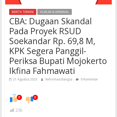
BERITA TERKINI
HUKUM & KRIMINAL
CBA: Dugaan Skandal
Pada Proyek RSUD
Soekandar Rp. 69,8 M,
KPK Segera Panggil-
Periksa Bupati Mojokerto
Ikfina Fahmawati
21 Agustus 2023
Reformasi Bangsa
0 Komentar
0
0
236