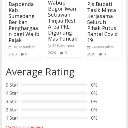
Wabup
Bappenda
Pjs Bupati
Bogor Iwan
Kab
Tasik Minta
Setiawan
Sumedang
Kerjasama
Tinjau Rest
Berikan
Seluruh
Area PKL
Penghargaa
Pihak Putus
Digunung
n bagi Wajib
Rantai Covid
Mas Puncak
Pajak
19
20 November
30 Desember
24 November
2020
0
2020
0
2020
0
Average Rating
5 Star
0%
4 Star
0%
3 Star
0%
2 Star
0%
1 Star
0%
(Add your review)