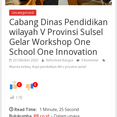
Uncategorized
Cabang Dinas Pendidikan
wilayah V Provinsi Sulsel
Gelar Workshop One
School One Innovation
20 Oktober 2020
Reformasi Bangsa
0 Komentar
,
#berita terkini
#upt pendidikan Wil v provinsi sulsel
0
0
178
Read Time:
1 Minute, 25 Second
Bulukumba,
RB.co.id
– Dalam upaya