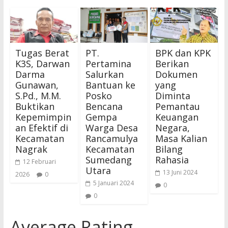
Tugas Berat
PT.
BPK dan KPK
K3S, Darwan
Pertamina
Berikan
Darma
Salurkan
Dokumen
Gunawan,
Bantuan ke
yang
S.Pd., M.M.
Posko
Diminta
Buktikan
Bencana
Pemantau
Kepemimpin
Gempa
Keuangan
an Efektif di
Warga Desa
Negara,
Kecamatan
Rancamulya
Masa Kalian
Nagrak
Kecamatan
Bilang
Sumedang
Rahasia
12 Februari
Utara
13 Juni 2024
2026
0
5 Januari 2024
0
0
Average Rating