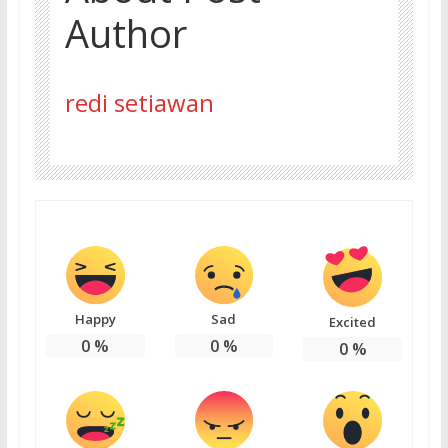
Author
redi setiawan
Happy
Sad
Excited
0
%
0
%
0
%