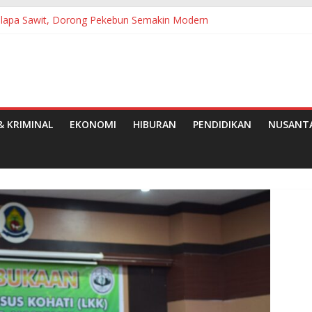
Kelapa Sawit, Dorong Pekebun Semakin Modern
ih Jadi Gerakan Nyata Wujudkan Jeneponto Bahagia
utan Ke-25
Pramuka, Bupati Tanjab Barat Ajak Generasi Muda Wujudkan Dasa 
e-50 Tahun 2026 di Medan
 KRIMINAL
EKONOMI
HIBURAN
PENDIDIKAN
NUSANT