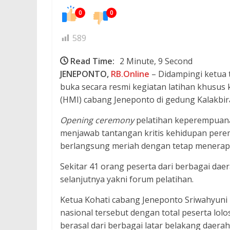
0
0
589
Read Time:
2 Minute, 9 Second
JENEPONTO,
RB.Online
– Didampingi ketua 
buka secara resmi kegiatan latihan khusus
(HMI) cabang Jeneponto di gedung Kalakbira
Opening ceremony
pelatihan keperempuana
menjawab tantangan kritis kehidupan pere
berlangsung meriah dengan tetap menerapk
Sekitar 41 orang peserta dari berbagai daer
selanjutnya yakni forum pelatihan.
Ketua Kohati cabang Jeneponto Sriwahyuni
nasional tersebut dengan total peserta lolo
berasal dari berbagai latar belakang daera