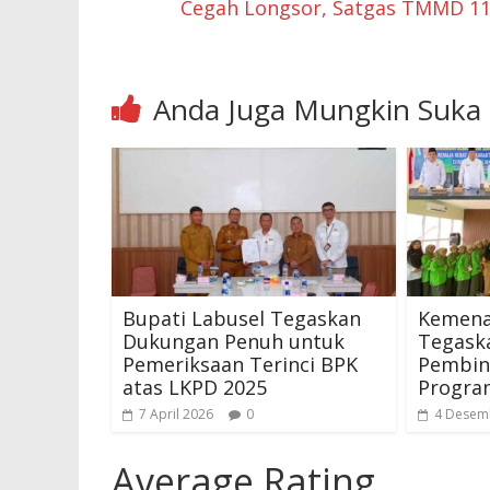
Cegah Longsor, Satgas TMMD 1
Anda Juga Mungkin Suka
Bupati Labusel Tegaskan
Kemena
Dukungan Penuh untuk
Tegask
Pemeriksaan Terinci BPK
Pembin
atas LKPD 2025
Progra
7 April 2026
0
4 Desem
Average Rating