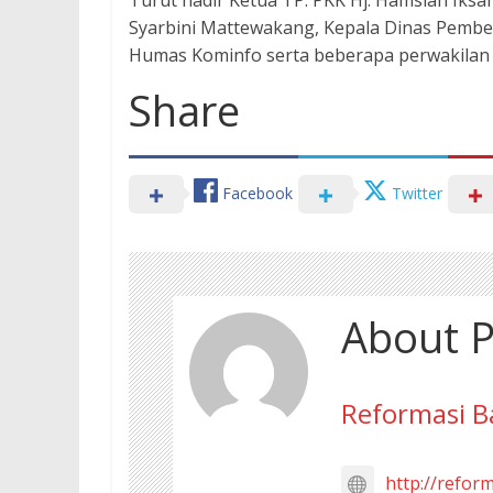
Turut hadir Ketua TP. PKK Hj. Hamsiah Iksa
Syarbini Mattewakang, Kepala Dinas Pemb
Humas Kominfo serta beberapa perwakilan o
Share
Facebook
Twitter
About P
Reformasi B
http://refor