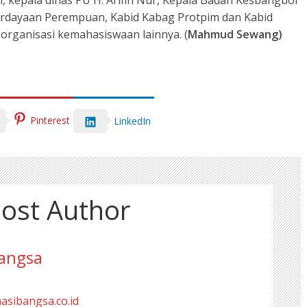
n, kepala dinas PU H. Arifin Nur, Kepala Badan Kesbangbol
erdayaan Perempuan, Kabid Kabag Protpim dan Kabid
rganisasi kemahasiswaan lainnya. (
Mahmud Sewang)
Pinterest
LinkedIn
ost Author
angsa
masibangsa.co.id