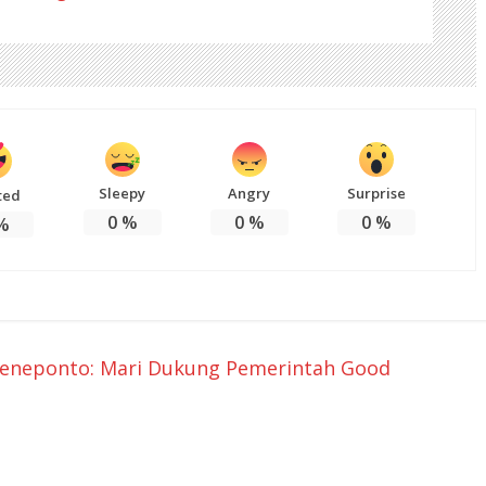
Sleepy
Angry
Surprise
ted
0
%
0
%
0
%
%
 Jeneponto: Mari Dukung Pemerintah Good