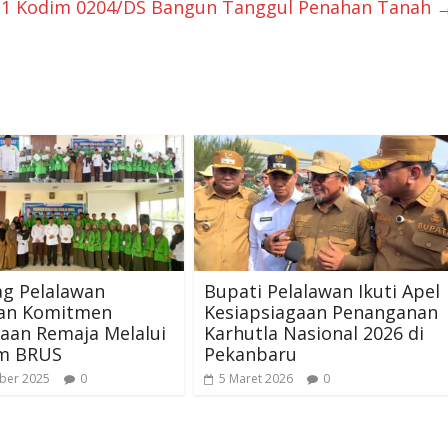
11 Kodim 0204/DS Bangun Tanggul Penahan Tanah
g Pelalawan
Bupati Pelalawan Ikuti Apel
an Komitmen
Kesiapsiagaan Penanganan
aan Remaja Melalui
Karhutla Nasional 2026 di
m BRUS
Pekanbaru
ber 2025
0
5 Maret 2026
0