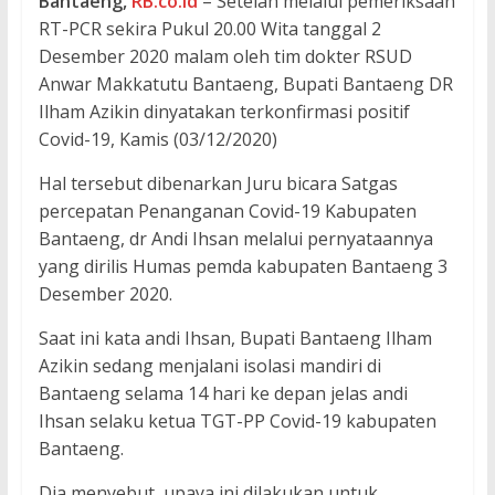
Bantaeng,
RB.co.id
– Setelah melalui pemeriksaan
RT-PCR sekira Pukul 20.00 Wita tanggal 2
Desember 2020 malam oleh tim dokter RSUD
Anwar Makkatutu Bantaeng, Bupati Bantaeng DR
Ilham Azikin dinyatakan terkonfirmasi positif
Covid-19, Kamis (03/12/2020)
Hal tersebut dibenarkan Juru bicara Satgas
percepatan Penanganan Covid-19 Kabupaten
Bantaeng, dr Andi Ihsan melalui pernyataannya
yang dirilis Humas pemda kabupaten Bantaeng 3
Desember 2020.
Saat ini kata andi Ihsan, Bupati Bantaeng Ilham
Azikin sedang menjalani isolasi mandiri di
Bantaeng selama 14 hari ke depan jelas andi
Ihsan selaku ketua TGT-PP Covid-19 kabupaten
Bantaeng.
Dia menyebut, upaya ini dilakukan untuk