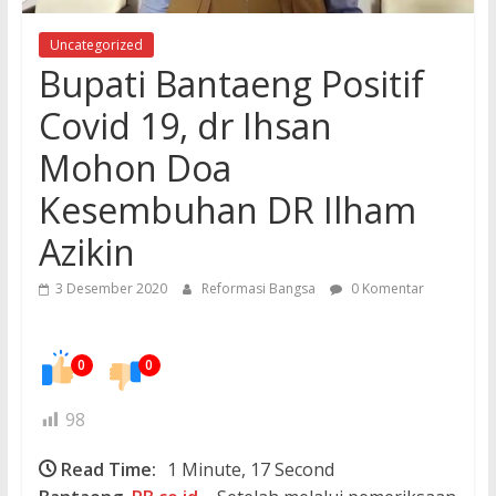
Uncategorized
Bupati Bantaeng Positif
Covid 19, dr Ihsan
Mohon Doa
Kesembuhan DR Ilham
Azikin
3 Desember 2020
Reformasi Bangsa
0 Komentar
0
0
98
Read Time:
1 Minute, 17 Second