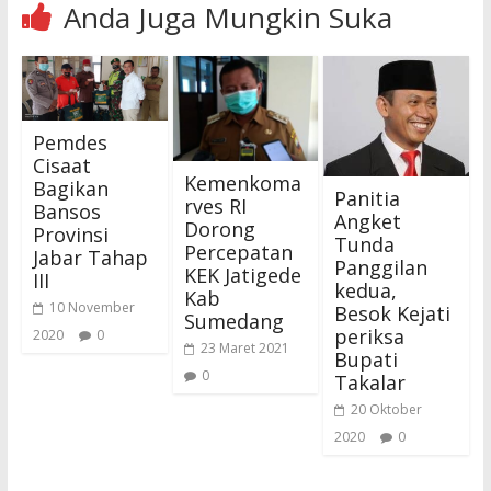
Anda Juga Mungkin Suka
Pemdes
Cisaat
Kemenkoma
Bagikan
Panitia
rves RI
Bansos
Angket
Dorong
Provinsi
Tunda
Percepatan
Jabar Tahap
Panggilan
KEK Jatigede
III
kedua,
Kab
10 November
Besok Kejati
Sumedang
periksa
2020
0
23 Maret 2021
Bupati
0
Takalar
20 Oktober
2020
0