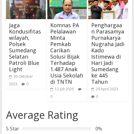
Jaga
Komnas PA
Penghargaa
Kondusifitas
Pelalawan
n Parasamya
wilayah,
Minta
Purnakarya
Polsek
Pemkab
Nugraha Jadi
Sumedang
Carikan
Kado
Selatan
Solusi Bijak
Istimewa di
Patroli Blue
Terhadap
Hari Jadi
Light
1.487 Anak
Sumedang
Usia Sekolah
ke 445
30 Oktober
di TNTN
Tahun
2023
0
12 Juli 2025
29 April 2023
0
0
Average Rating
5 Star
0%