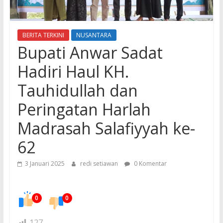
BERITA TERKINI
NUSANTARA
Bupati Anwar Sadat
Hadiri Haul KH.
Tauhidullah dan
Peringatan Harlah
Madrasah Salafiyyah ke-
62
3 Januari 2025
redi setiawan
0 Komentar
0
0
127