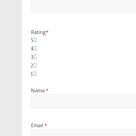
Rating
*
5
4
3
2
1
Nama
*
Email
*