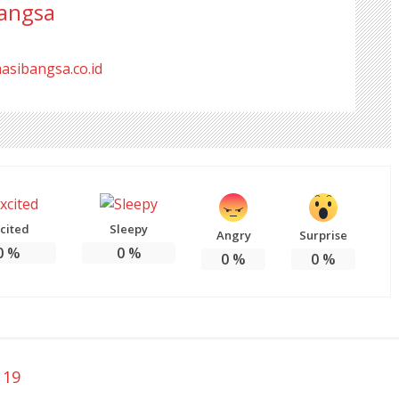
angsa
masibangsa.co.id
cited
Sleepy
Angry
Surprise
0
%
0
%
0
%
0
%
 19