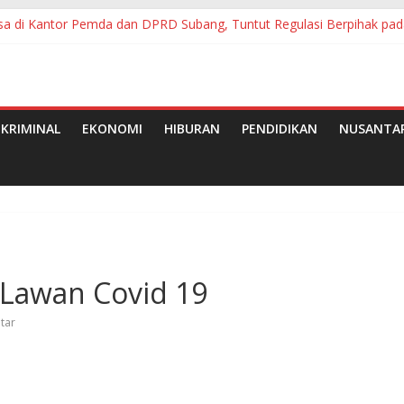
sa di Kantor Pemda dan DPRD Subang, Tuntut Regulasi Berpihak pad
pkan Kembali Permainan Tradisional di Kuala Tungkal
ampangan Minta Bupati OKI Sidak
Kelurahan Pasirkareumbi Inovasi HARLI NAPAK
antuan Pangan Tahap II Bulan Juli, Agustus dan September 2026
KRIMINAL
EKONOMI
HIBURAN
PENDIDIKAN
NUSANTA
 Lawan Covid 19
tar