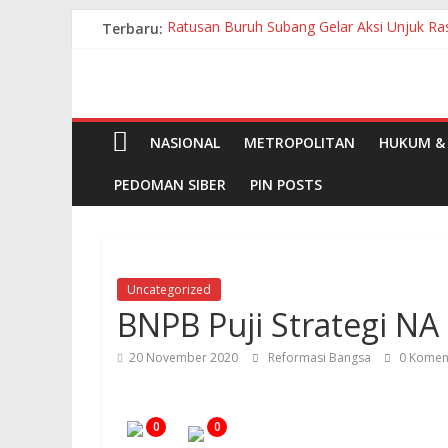
Skip
Terbaru:
Ratusan Buruh Subang Gelar Aksi Unjuk Ra
to
Bupati Buka Lomba Sauk’an Layangan, Hidu
content
Pupuk Subsidi Dijual Rp130 Ribu, Petani P
Tingkatkan Kesadaran Pajak Masyarakat, 
Perum BULOG Subang Siapkan Penyaluran B
NASIONAL
METROPOLITAN
HUKUM & 
PEDOMAN SIBER
PIN POSTS
Uncategorized
BNPB Puji Strategi NA
20 November 2020
Reformasi Bangsa
0 Komen
0
0