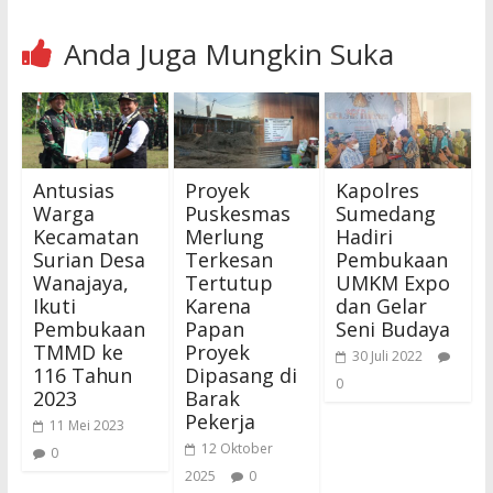
Anda Juga Mungkin Suka
Antusias
Proyek
Kapolres
Warga
Puskesmas
Sumedang
Kecamatan
Merlung
Hadiri
Surian Desa
Terkesan
Pembukaan
Wanajaya,
Tertutup
UMKM Expo
Ikuti
Karena
dan Gelar
Pembukaan
Papan
Seni Budaya
TMMD ke
Proyek
30 Juli 2022
116 Tahun
Dipasang di
0
2023
Barak
Pekerja
11 Mei 2023
12 Oktober
0
2025
0