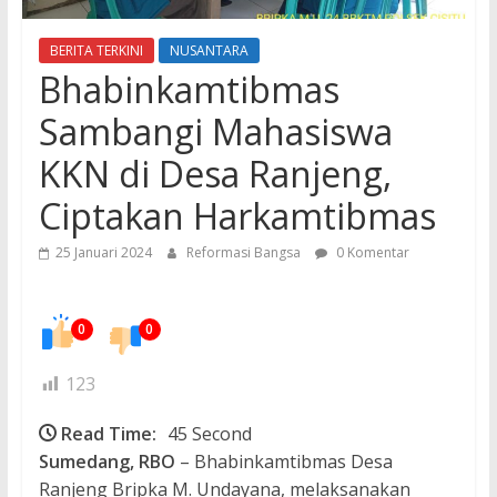
BERITA TERKINI
NUSANTARA
Bhabinkamtibmas
Sambangi Mahasiswa
KKN di Desa Ranjeng,
Ciptakan Harkamtibmas
25 Januari 2024
Reformasi Bangsa
0 Komentar
0
0
123
Read Time:
45 Second
Sumedang, RBO
– Bhabinkamtibmas Desa
Ranjeng Bripka M. Undayana, melaksanakan