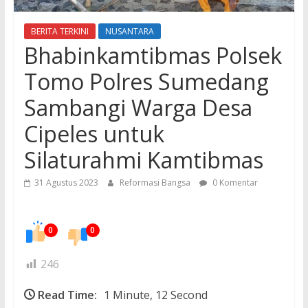
BERITA TERKINI
NUSANTARA
Bhabinkamtibmas Polsek
Tomo Polres Sumedang
Sambangi Warga Desa
Cipeles untuk
Silaturahmi Kamtibmas
31 Agustus 2023
Reformasi Bangsa
0 Komentar
0
0
246
Read Time:
1 Minute, 12 Second