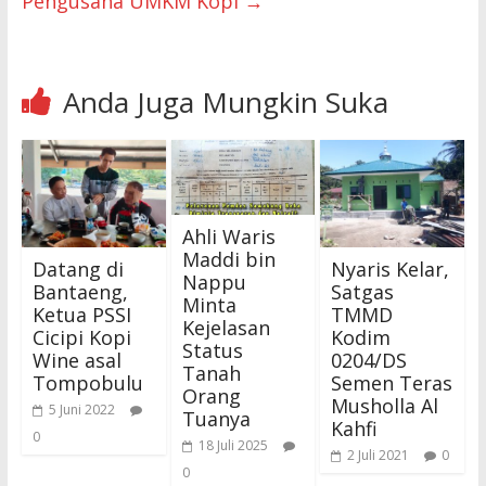
Pengusaha UMKM Kopi
→
Anda Juga Mungkin Suka
Ahli Waris
Maddi bin
Datang di
Nyaris Kelar,
Nappu
Bantaeng,
Satgas
Minta
Ketua PSSI
TMMD
Kejelasan
Cicipi Kopi
Kodim
Status
Wine asal
0204/DS
Tanah
Tompobulu
Semen Teras
Orang
Musholla Al
5 Juni 2022
Tuanya
Kahfi
0
18 Juli 2025
2 Juli 2021
0
0