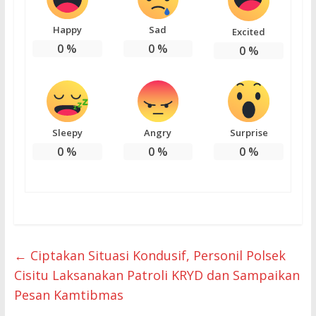
Happy
Sad
Excited
0
%
0
%
0
%
Sleepy
Angry
Surprise
0
%
0
%
0
%
←
Ciptakan Situasi Kondusif, Personil Polsek
Cisitu Laksanakan Patroli KRYD dan Sampaikan
Pesan Kamtibmas