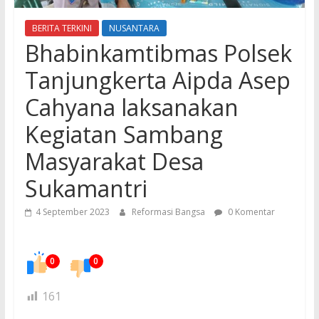
BERITA TERKINI
NUSANTARA
Bhabinkamtibmas Polsek
Tanjungkerta Aipda Asep
Cahyana laksanakan
Kegiatan Sambang
Masyarakat Desa
Sukamantri
4 September 2023
Reformasi Bangsa
0 Komentar
0
0
161