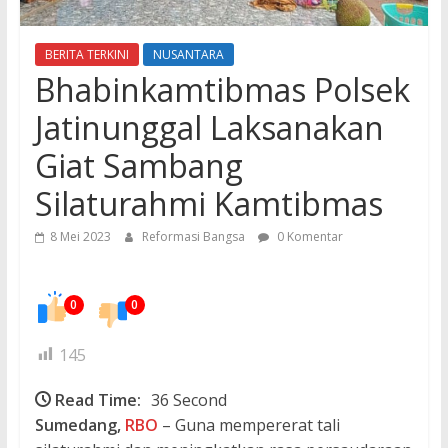
BERITA TERKINI
NUSANTARA
Bhabinkamtibmas Polsek
Jatinunggal Laksanakan
Giat Sambang
Silaturahmi Kamtibmas
8 Mei 2023
Reformasi Bangsa
0 Komentar
0
0
145
Read Time:
36 Second
Sumedang,
RBO
– Guna mempererat tali