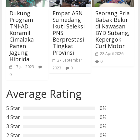
Dukung
Empat ASN
Seorang Pria
Program
Sumedang
Babak Belur
TNI-AD,
Ikuti Seleksi
di Kawasan
Koramil
PNS
BYD Subang,
Cimalaka
Berprestasi
Kepergok
Panen
Tingkat
Curi Motor
Jagung
Provinsi
28 April 2026
Hibrida
27 September
0
17 Juli 2023
2023
0
0
Average Rating
5 Star
0%
4 Star
0%
3 Star
0%
2 Star
0%