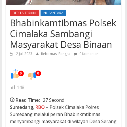
BERITA TERKINI
NUSANTARA
Bhabinkamtibmas Polsek
Cimalaka Sambangi
Masyarakat Desa Binaan
12 Juli 2023
Reformasi Bangsa
0 Komentar
0
0
148
Read Time:
27 Second
Sumedang,
RBO
– Polsek Cimalaka Polres
Sumedang melalui peran Bhabinkmtibmas
menyambangi masyarakat di wilayah Desa Serang