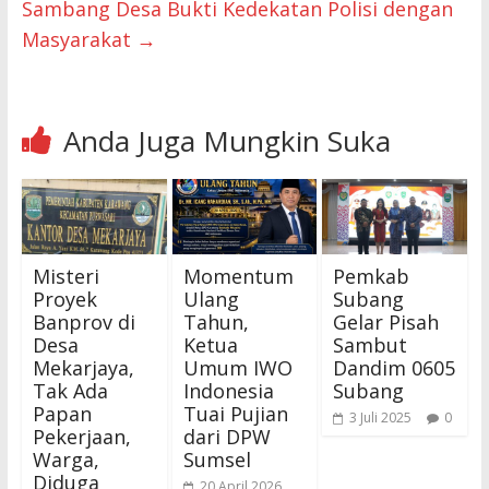
Sambang Desa Bukti Kedekatan Polisi dengan
Masyarakat
→
Anda Juga Mungkin Suka
Misteri
Momentum
Pemkab
Proyek
Ulang
Subang
Banprov di
Tahun,
Gelar Pisah
Desa
Ketua
Sambut
Mekarjaya,
Umum IWO
Dandim 0605
Tak Ada
Indonesia
Subang
Papan
Tuai Pujian
3 Juli 2025
0
Pekerjaan,
dari DPW
Warga,
Sumsel
Diduga
20 April 2026