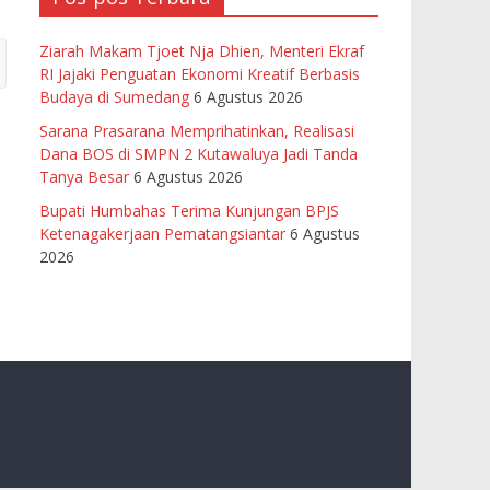
Ziarah Makam Tjoet Nja Dhien, Menteri Ekraf
RI Jajaki Penguatan Ekonomi Kreatif Berbasis
Budaya di Sumedang
6 Agustus 2026
Sarana Prasarana Memprihatinkan, Realisasi
Dana BOS di SMPN 2 Kutawaluya Jadi Tanda
Tanya Besar
6 Agustus 2026
Bupati Humbahas Terima Kunjungan BPJS
Ketenagakerjaan Pematangsiantar
6 Agustus
2026