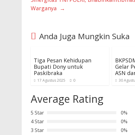
Warganya
→
Anda Juga Mungkin Suka
Tiga Pesan Kehidupan
BKPSDM
Bupati Dony untuk
Gelar P
Paskibraka
ASN dan
17 Agustus 2025
0
30 Agust
Average Rating
5 Star
0%
4 Star
0%
3 Star
0%