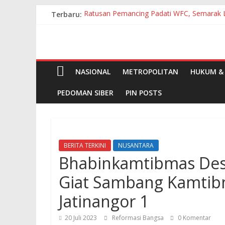
Skip
Terbaru:
Ratusan Pemancing Padati WFC, Semarak 
to
Ziarah Makam Tjoet Nja Dhien, Menteri Ek
content
Sarana Prasarana Memprihatinkan, Realis
Bupati Humbahas Terima Kunjungan BPJS 
Sekda Resmi Buka Diklat Paskibraka Kabu
NASIONAL
METROPOLITAN
HUKUM & 
PEDOMAN SIBER
PIN POSTS
BERITA TERKINI
NUSANTARA
Bhabinkamtibmas Desa
Giat Sambang Kamtib
Jatinangor 1
20 Juli 2023
Reformasi Bangsa
0 Komentar