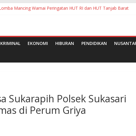
Lomba Mancing Warnai Peringatan HUT RI dan HUT Tanjab Barat
raf RI Jajaki Penguatan Ekonomi Kreatif Berbasis Budaya di Sumedan
asi Dana BOS di SMPN 2 Kutawaluya Jadi Tanda Tanya Besar
Ketenagakerjaan Pematangsiantar
paten Pelalawan Tahun 2026
KRIMINAL
EKONOMI
HIBURAN
PENDIDIKAN
NUSANTA
 Sukarapih Polsek Sukasari
mas di Perum Griya