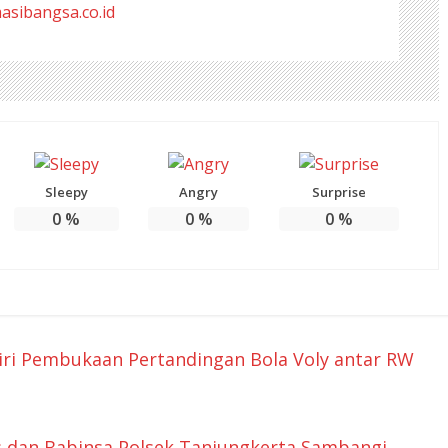
masibangsa.co.id
Sleepy
Angry
Surprise
0
%
0
%
0
%
ri Pembukaan Pertandingan Bola Voly antar RW
s dan Babinsa Polsek Tanjungkerta Sambangi