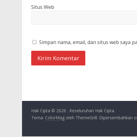
Situs Web
Simpan nama, email, dan situs web saya p
Hak Cipta © 2026
. Keseluruhan Hak Cipta.
Tema:
ColorMag
oleh ThemeGrill. Dipersembahkan 