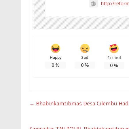
http://refor
Happy
Sad
Excited
0
%
0
%
0
%
←
Bhabinkamtibmas Desa Cilembu Hadi
Sinergitas TNI POLRI, Bhabinkamtibma