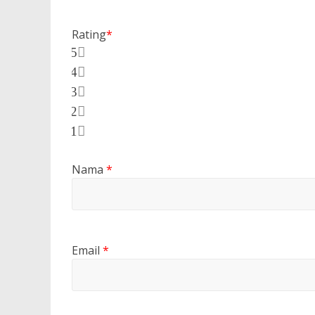
Rating
*
5
4
3
2
1
Nama
*
Email
*