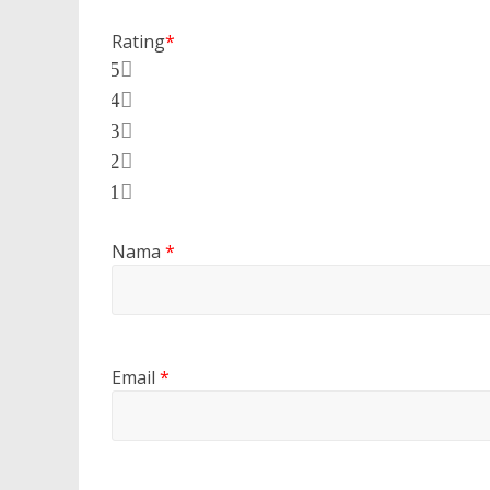
Rating
*
5
4
3
2
1
Nama
*
Email
*