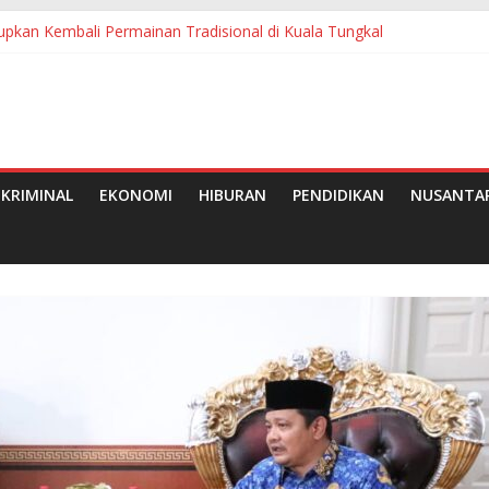
pkan Kembali Permainan Tradisional di Kuala Tungkal
ngsung Jalan Semenisasi di Teluk Panji II
ti Pelalawan Terima Penghargaan
ke-69 Provinsi Riau
Asal Pelalawan Wakili Riau di Ajang Duta Wisata Tingkat Nasional 20
KRIMINAL
EKONOMI
HIBURAN
PENDIDIKAN
NUSANTA