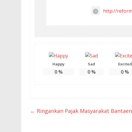
http://refor
Happy
Sad
Excited
0
%
0
%
0
%
←
Ringankan Pajak Masyarakat Bantaen