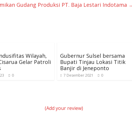
smikan Gudang Produksi PT. Baja Lestari Indotama
ndusifitas Wilayah,
Gubernur Sulsel bersama
Cisarua Gelar Patroli
Bupati Tinjau Lokasi Titik
s
Banjir di Jeneponto
023
0
7 Desember 2021
0
(Add your review)