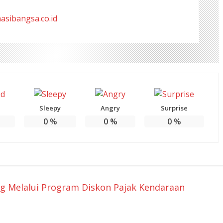
masibangsa.co.id
Sleepy
Angry
Surprise
0
%
0
%
0
%
g Melalui Program Diskon Pajak Kendaraan