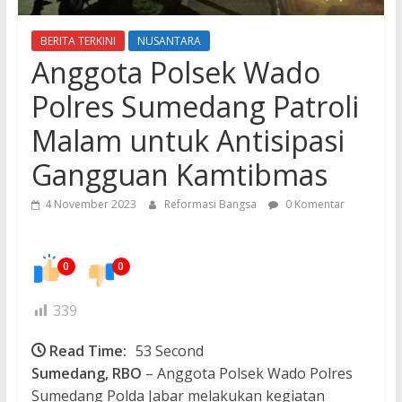
BERITA TERKINI
NUSANTARA
Anggota Polsek Wado
Polres Sumedang Patroli
Malam untuk Antisipasi
Gangguan Kamtibmas
4 November 2023
Reformasi Bangsa
0 Komentar
0
0
339
Read Time:
53 Second
Sumedang, RBO
– Anggota Polsek Wado Polres
Sumedang Polda Jabar melakukan kegiatan