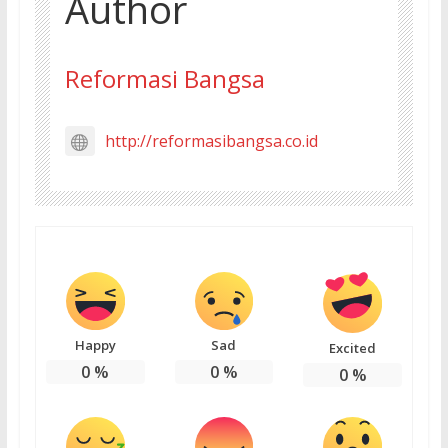
Author
Reformasi Bangsa
http://reformasibangsa.co.id
Happy
Sad
Excited
0
%
0
%
0
%