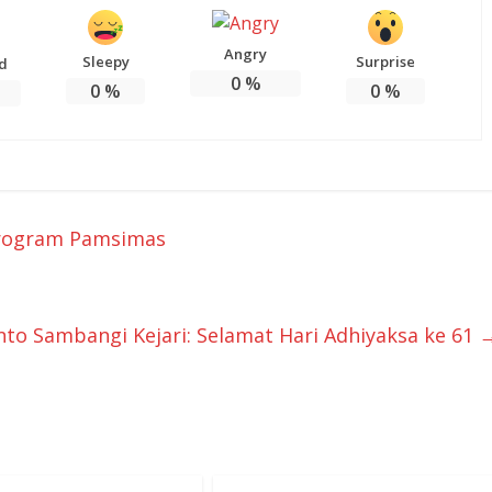
Angry
Sleepy
Surprise
d
0
%
0
%
0
%
Program Pamsimas
nto Sambangi Kejari: Selamat Hari Adhiyaksa ke 61