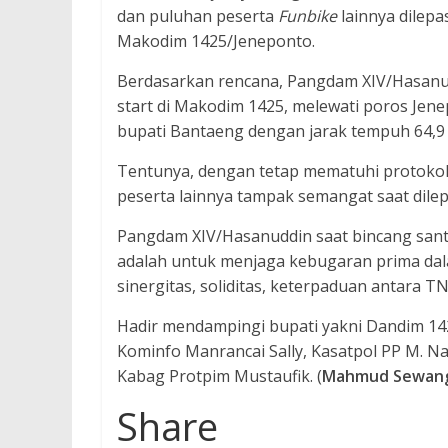
dan puluhan peserta
Funbike
lainnya dilepa
Makodim 1425/Jeneponto.
Berdasarkan rencana, Pangdam XIV/Hasanud
start di Makodim 1425, melewati poros Jenep
bupati Bantaeng dengan jarak tempuh 64,9
Tentunya, dengan tetap mematuhi protoko
peserta lainnya tampak semangat saat dilep
Pangdam XIV/Hasanuddin saat bincang santa
adalah untuk menjaga kebugaran prima dal
sinergitas, soliditas, keterpaduan antara TN
Hadir mendampingi bupati yakni Dandim 142
Kominfo Manrancai Sally, Kasatpol PP M. Na
Kabag Protpim Mustaufik. (
Mahmud Sewan
Share