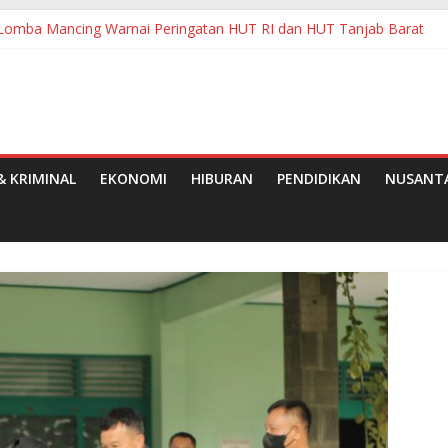
Lomba Mancing Warnai Peringatan HUT RI dan HUT Tanjab Barat
raf RI Jajaki Penguatan Ekonomi Kreatif Berbasis Budaya di Sumedan
asi Dana BOS di SMPN 2 Kutawaluya Jadi Tanda Tanya Besar
Ketenagakerjaan Pematangsiantar
paten Pelalawan Tahun 2026
 KRIMINAL
EKONOMI
HIBURAN
PENDIDIKAN
NUSANT