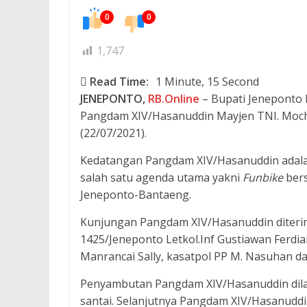
0
0
1,747
Read Time:
1 Minute, 15 Second
JENEPONTO,
RB.Online
– Bupati Jeneponto 
Pangdam XIV/Hasanuddin Mayjen TNI. Moch
(22/07/2021).
Kedatangan Pangdam XIV/Hasanuddin adala
salah satu agenda utama yakni
Funbike
bers
Jeneponto-Bantaeng.
Kunjungan Pangdam XIV/Hasanuddin diterim
1425/Jeneponto Letkol.Inf Gustiawan Ferdia
Manrancai Sally, kasatpol PP M. Nasuhan d
Penyambutan Pangdam XIV/Hasanuddin dila
santai. Selanjutnya Pangdam XIV/Hasanudd