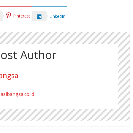
Pinterest
LinkedIn
ost Author
angsa
masibangsa.co.id