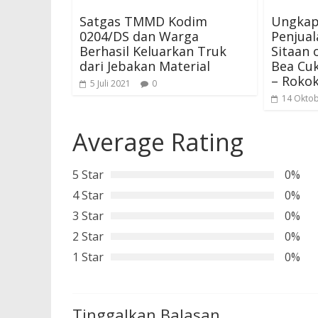
Satgas TMMD Kodim
Ungkap
0204/DS dan Warga
Penjual
Berhasil Keluarkan Truk
Sitaan
dari Jebakan Material
Bea Cu
– Roko
5 Juli 2021
0
14 Okto
Average Rating
5 Star
0%
4 Star
0%
3 Star
0%
2 Star
0%
1 Star
0%
Tinggalkan Balasan