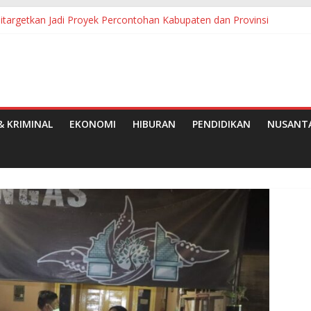
a Ditargetkan Jadi Proyek Percontohan Kabupaten dan Provinsi
da Bupati Jadi Sorotan, Sejumlah Kepala OPD Mengaku Belum Mene
gan Pemkab Simalungun Berhasil Evakuasi 6 Warga
an Wajib Belajar 13 Tahun: Bunda PAUD Simalungun Resmikan 2 TK
erabaikan: Dua Wajah Kelam Menghantui SMKN Pakkat
 KRIMINAL
EKONOMI
HIBURAN
PENDIDIKAN
NUSANT