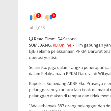
0
0
1,058
Read Time:
54 Second
SUMEDANG,
RB.Online
– Tim gabungan yang 
BJB selama pelaksanaan PPKM Darurat telah 
operasi yustisi.
Selain itu, juga dalam rangka penerapan sa
dalam Pelaksanaan PPKM Darurat di Wilaya
Kapolres Sumedang AKBP Eko Prasetyo meng
pelanggarannya antara lain tidak memakai 
pelanggan makan di tempat dan tidak mema
“Ada aebanyak 387 orang pelanggar dan dend