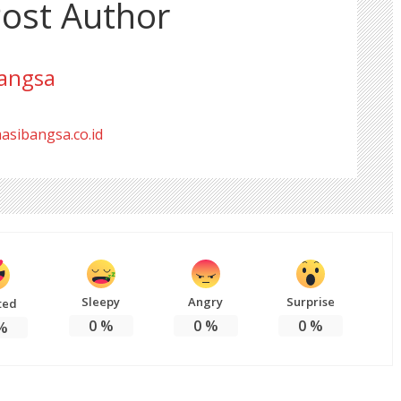
ost Author
angsa
masibangsa.co.id
Sleepy
Angry
Surprise
ted
0
%
0
%
0
%
%