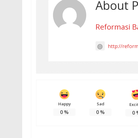
About P
Reformasi B
http://refor
Happy
Sad
Exci
0
%
0
%
0