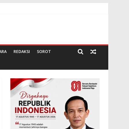
rima Undangan Rapat
 Negeri Pembina
ARA
REDAKSI
SOROT