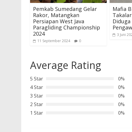
Pemkab Sumedang Gelar
Mafia B
Rakor, Matangkan
Takala
Persiapan West Java
Diduga
Paragliding Championship
Pengaw
2024
3 Juni 20
11 September 2024
0
Average Rating
5 Star
0%
4 Star
0%
3 Star
0%
2 Star
0%
1 Star
0%